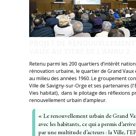
PROJET DE RENOUVELLEMENT
VAUX AU TITRE DE L’ANRU 2
Retenu parmi les 200 quartiers d’intérêt nati
rénovation urbaine, le quartier de Grand Vaux 
au milieu des années 1960. Le groupement con
Ville de Savigny-sur-Orge et ses partenaires (l'
Vies habitat), dans le pilotage des réflexions
renouvellement urbain d’ampleur.
« Le renouvellement urbain de Grand Vaux
avec les habitants, ce qui a permis d’arriv
par une multitude d’acteurs : la Ville, l’EP