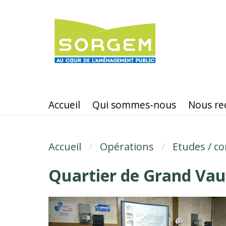
Aller
au
contenu
principal
Accueil
Qui sommes-nous
Nous re
Accueil
Fil d'Ariane
Opérations
Etudes / co
Quartier de Grand Vau