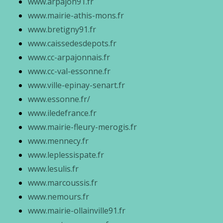
www.arpajon91.fr
www.mairie-athis-mons.fr
www.bretigny91.fr
www.caissedesdepots.fr
www.cc-arpajonnais.fr
www.cc-val-essonne.fr
www.ville-epinay-senart.fr
www.essonne.fr/
www.iledefrance.fr
www.mairie-fleury-merogis.fr
www.mennecy.fr
www.leplessispate.fr
www.lesulis.fr
www.marcoussis.fr
www.nemours.fr
www.mairie-ollainville91.fr