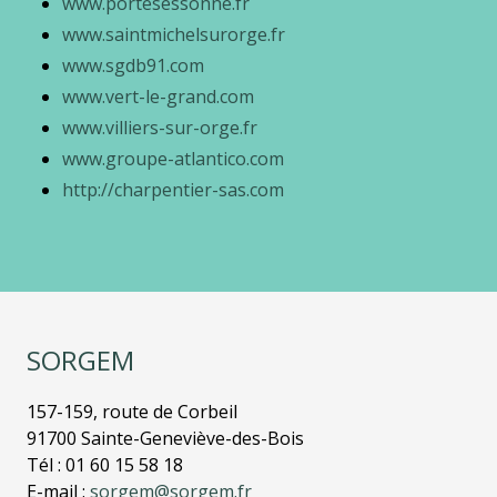
www.portesessonne.fr
www.saintmichelsurorge.fr
www.sgdb91.com
www.vert-le-grand.com
www.villiers-sur-orge.fr
www.groupe-atlantico.com
http://charpentier-sas.com
SORGEM
157-159, route de Corbeil
91700 Sainte-Geneviève-des-Bois
Tél : 01 60 15 58 18
E-mail :
sorgem@sorgem.fr