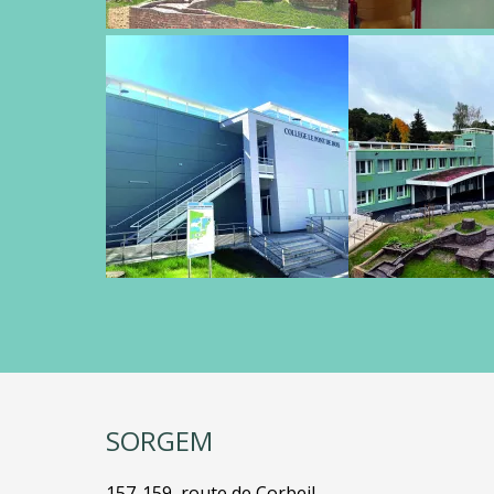
SORGEM
157-159, route de Corbeil