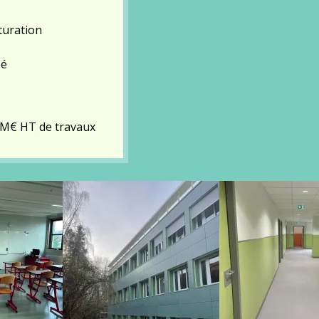
turation
pé
2 M€ HT de travaux