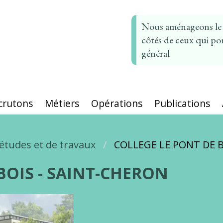
Nous aménageons le t
côtés de ceux qui por
général
crutons
Métiers
Opérations
Publications
études et de travaux
COLLEGE LE PONT DE B
BOIS - SAINT-CHERON