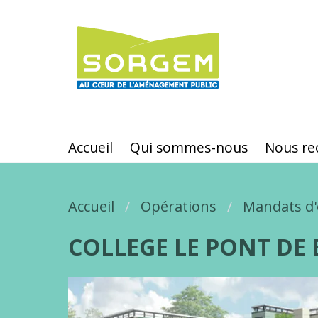
Aller
au
contenu
principal
Accueil
Qui sommes-nous
Nous re
Accueil
Fil d'Ariane
Opérations
Mandats d'
COLLEGE LE PONT DE 