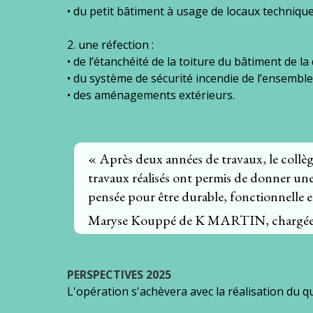
• du petit bâtiment à usage de locaux technique
2. une réfection :
• de l’étanchéité de la toiture du bâtiment de l
• du système de sécurité incendie de l’ensemble 
• des aménagements extérieurs.
« Après deux années de travaux, le collèg
travaux réalisés ont permis de donner une
pensée pour être durable, fonctionnelle 
Maryse Kouppé de K MARTIN, chargée 
PERSPECTIVES 2025
L'opération s'achèvera avec la réalisation du qu