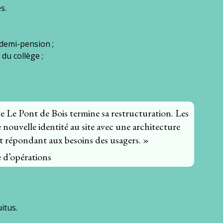
s.
a demi-pension ;
du collège ;
e Le Pont de Bois termine sa restructuration. Les
 nouvelle identité au site avec une architecture
et répondant aux besoins des usagers. »
d’opérations
itus.