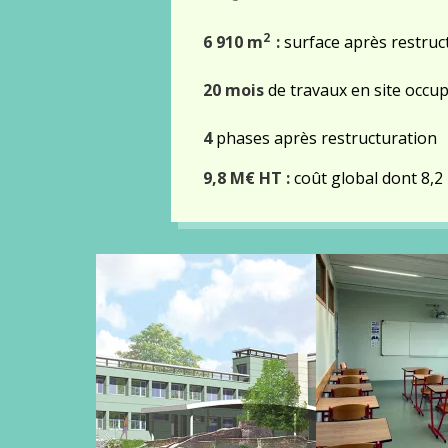
2
6 910 m
:
surface après restruc
20 mois
de travaux en site occu
4
phases après restructuration
9,8 M€ HT :
coût global dont 8,
Gallery
images