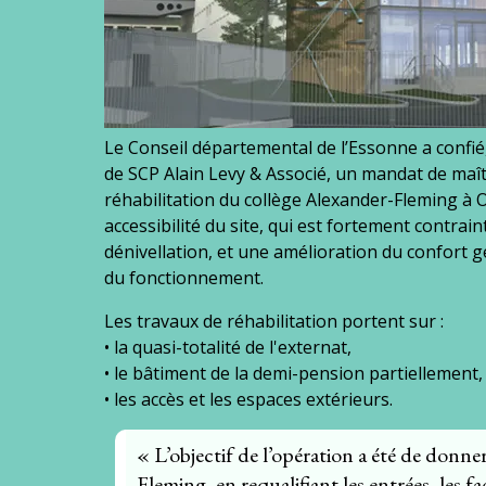
Le Conseil départemental de l’Essonne a confie
de SCP Alain Levy & Associé, un mandat de maît
réhabilitation du collège Alexander-Fleming à 
accessibilité du site, qui est fortement contr
dénivellation, et une amélioration du confort ge
du fonctionnement.
Les travaux de réhabilitation portent sur :
• la quasi-totalité de l'externat,
• le bâtiment de la demi-pension partiellement,
• les accès et les espaces extérieurs.
« L’objectif de l’opération a été de donn
Fleming, en requalifiant les entrées, les fa