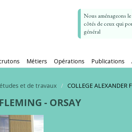
Nous aménageons le t
côtés de ceux qui por
général
crutons
Métiers
Opérations
Publications
études et de travaux
COLLEGE ALEXANDER F
FLEMING - ORSAY