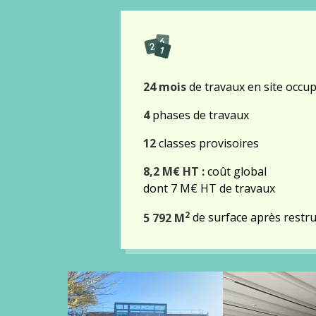
24 mois
de travaux en site occu
4
phases de travaux
12
classes provisoires
8,2 M€ HT :
coût global
dont 7 M€ HT de travaux
2
5 792 M
de surface après restr
Gallery
images