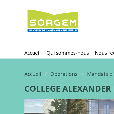
Aller
au
contenu
principal
Accueil
Qui sommes-nous
Nous re
Accueil
Fil d'Ariane
Opérations
Mandats d'
COLLEGE ALEXANDER 