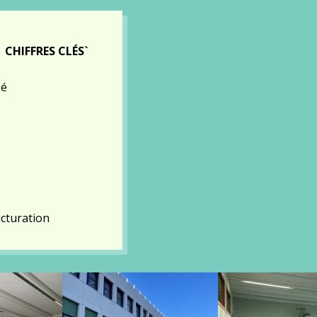
CHIFFRES CLÉS`
pé
ucturation