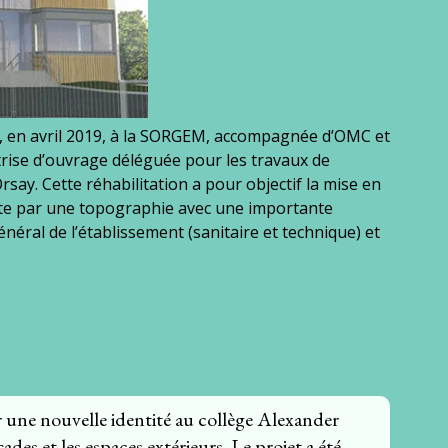
́, en avril 2019, à la SORGEM, accompagnée d’OMC et
rise d’ouvrage déléguée pour les travaux de
Orsay. Cette réhabilitation a pour objectif la mise en
ainte par une topographie avec une importante
́néral de l’établissement (sanitaire et technique) et
er une nouvelle identité au collège Alexander
çades et les espaces extérieurs. Le projet a été