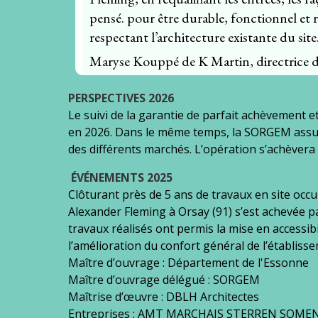
pensé. pour être durable, fonctionnel et
respectant l’architecture existante du site
Maryse Kouppé de K Martin, directrice d
PERSPECTIVES 2026
Le suivi de la garantie de parfait achèvement et
en 2026. Dans le même temps, la SORGEM assure
des différents marchés. L’opération s’achèvera e
ÉVÉNEMENTS 2025
Clôturant près de 5 ans de travaux en site occu
Alexander Fleming à Orsay (91) s’est achevée pa
travaux réalisés ont permis la mise en accessibi
l’amélioration du confort général de l’établiss
Maître d’ouvrage : Département de l'Essonne
Maître d’ouvrage délégué : SORGEM
Maîtrise d’œuvre : DBLH Architectes
Entreprises : AMT MARCHAIS STERREN SOME