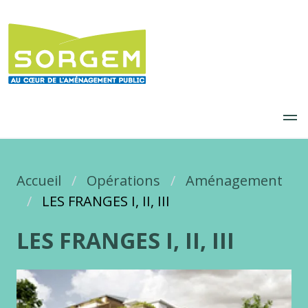
Aller
au
contenu
principal
Accueil
Fil d'Ariane
Opérations
Aménagement
LES FRANGES I, II, III
LES FRANGES I, II, III