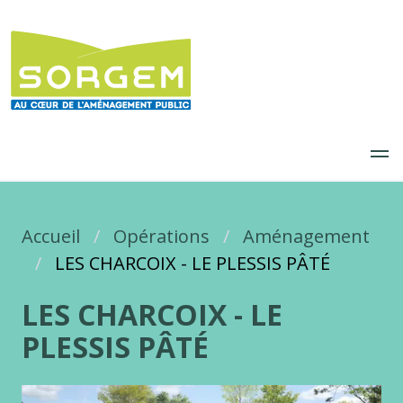
Aller
au
contenu
principal
Accueil
Fil d'Ariane
Opérations
Aménagement
LES CHARCOIX - LE PLESSIS PÂTÉ
LES CHARCOIX - LE
PLESSIS PÂTÉ