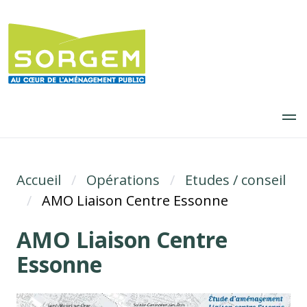
Aller
au
contenu
principal
Accueil
Fil d'Ariane
Opérations
Etudes / conseil
AMO Liaison Centre Essonne
AMO Liaison Centre
Essonne