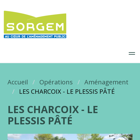
Aller
au
contenu
principal
Accueil
Fil d'Ariane
Opérations
Aménagement
LES CHARCOIX - LE PLESSIS PÂTÉ
LES CHARCOIX - LE
PLESSIS PÂTÉ