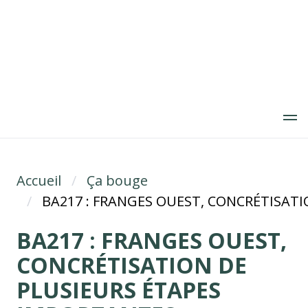
Aller
au
contenu
principal
Accueil
Fil d'Ariane
Ça bouge
BA217 : FRANGES OUEST, CONCRÉTISAT
BA217 : FRANGES OUEST,
CONCRÉTISATION DE
PLUSIEURS ÉTAPES